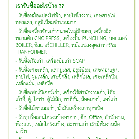
เรารับซื้ออะไรบ้าง ??
- รับซื้อหม้อแปลงไฟฟ้า, สายไฟโรงงาน, เศษสายไฟ,
ทองแดง, อลูมิเนียมจำนวนมาก
- รับซื้อเครื่องจักรเก่าขนาดใหญ่มือสอง, เครื่องฉีด
พลาสติก CNC PRESS, เครื่องปั๊ม PUNCHING, บอยเลอร์
BOILER, ชิลเลอร์CHILLER, หม้อแปลงอุตสาหกรรม
TRANFORMER
- รับซื้อเรือเก่า, เครื่องบินเก่า SCAP
- รับซื้อเศษเหล็ก, แสตนเลส, อลูมินียม, เศษทองแดง,
สายไฟ, ฝุ่นเหล็ก, เศษขี้กลึง, เหล็กโมล, เศษเหล็กปั๊ม,
เหล็กแผ่น, เหล็กรีด
- รับซื้อเฟอร์นิเจอร์เก่า, เครื่องใช้สำนักงานเก่า, โต๊ะ,
เก้าอี้, ตู้, โซฟา, ตู้ไม้สัก, พาติชั่น, ล็อคเกอร์, แอร์เก่า
- รับซื้อไม้พาเลสเก่า, นํ้ามันเครื่องเก่าทุกชนิด
- รับทุบรื้อถอนโครงสร้างอาคาร, ตึก, Office, สำนักงาน,
ห้องแถว, เหล็กโครงสร้าง, สะพานเก่า เรามีทีมงานมือ
อาชีพ