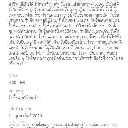
อาชีพ เชื่อถือได้ ไม่ทอดทิ้งลูกค้า รับงานแล้วเก็บกวาด 100% มั่นใจได้
รับรองตีราคาทุกรูปแบบแล้วไม่ผิดหวัง พูดคุยกันก่อนได้ รับซื้อถึงที่ ถึง
โรงงานของท่าน ตามกำหนดเวลา เรายินดีรับซื้อของเก่าทุกชนิด, รับซื้อ
เศษเหล็ก, รับซื้อเศษอลูมิเนียม, รับซื้อเศษสแตนเลส, รับซื้อเศษทองแดง,
รับซื้อเศษทองเหลือง, รับซื้อเฟอร์นิเจอร์เก่าที่บ้านหรือที่ทำงาน, รับซื้อ
อุปกรณ์สำนักงาน, รับซื้อเฟอร์นิเจอร์มือสอง, รับซื้อกระดาษเก่า, รับซื้อ
กล่อง/ลังกระดาษ, รับซื้อแอร์เก่าทุกชนิด-ทุกขนาด, รับซื้อเครื่องใช้ไฟฟ้า
เก่า, รับซื้อเฟอร์นิเจอร์ไม้สักเก่า, รับซื้อเครื่องจักรเก่าขนาดใหญ่ให้ราคาดี,
และเรายังรับซื้อของเก่าในโรงแรม เช่น ผ้าเช็ดตัว, ผ้าปูที่นอน, หมอนเก่า,
เฟอร์นิเจอร์, โคมไฟ, กาน้ำร้อน, ไดร์เป่าผม, โซฟา, เตียงนอน, ที่นอน
และอื่น ๆ รับซื้อของเก่าทุกชนิดจำนวนมาก บริการรับซื้อถึงที่ จ่ายเงินสด
ให้ราคาดี
ราคา:
0.00 THB
หมวดหมู่:
รับซื้อเฟอร์นิเจอร์เก่า
ปรับปรุงล่าสุด:
11 กุมภาพันธ์ 2020
รับซื้อเก้าอี้มือสอง รับซื้อของเก่าโรงแรม เฟอร์นิเจอร์เก่า สายไฟเก่า แอร์เก่า ขวด