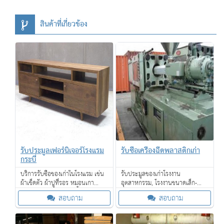
สินค้าที่เกี่ยวข้อง
รับประมูลเฟอร์นิเจอร์โรงแรม
รับซื้อเครื่องฉีดพลาสติกเก่า
กระบี่
บริการรับซื้อของเก่าในโรงแรม เช่น
รับประมูลของเก่าโรงงาน
ผ้าเช็ดตัว ผ้าปูที่รอร หมอนเกา
อุตสาหกรรม, โรงงานขนาดเล็ก-
เฟอร์นิเจอร์ โคมไฟ กาน้ำร้อน ไดร์
ขนาดใหญ่, โรงแรม, โรงงาน SME,
สอบถาม
สอบถาม
เป่าผม โซฟา เตียงนอน ที่นอน และ
ร้านค้า รับซื้อเครื่องจักรเก่าขนาด
อื่น ๆ
ใหญ่ให้ราคาดี