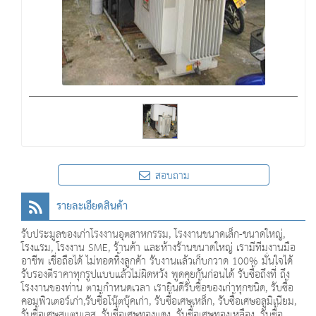
สอบถาม
รายละเอียดสินค้า
รับประมูลของเก่าโรงงานอุตสาหกรรม, โรงงานขนาดเล็ก-ขนาดใหญ่,
โรงแรม, โรงงาน SME, ร้านค้า และห้างร้านขนาดใหญ่ เรามีทีมงานมือ
อาชีพ เชื่อถือได้ ไม่ทอดทิ้งลูกค้า รับงานแล้วเก็บกวาด 100% มั่นใจได้
รับรองตีราคาทุกรูปแบบแล้วไม่ผิดหวัง พูดคุยกันก่อนได้ รับซื้อถึงที่ ถึง
โรงงานของท่าน ตามกำหนดเวลา เรายินดีรับซื้อของเก่าทุกชนิด, รับซื้อ
คอมพิวเตอร์เก่า,รับซื้อโน๊ตบุ๊คเก่า, รับซื้อเศษเหล็ก, รับซื้อเศษอลูมิเนียม,
รับซื้อเศษสแตนเลส, รับซื้อเศษทองแดง, รับซื้อเศษทองเหลือง, รับซื้อ