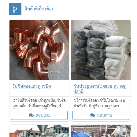
สินค้าที่เกี่ยวข้อง
รับซื้อทองแดงทุกชนิด
รับประมูลงานโรงแรม สุราษฎ
ร์ธานี
เรายินดีรับซื้อของเก่าทุกชนิด, รับซื้อ
บริการรับซื้อของเก่าในโรงแรม เช่น
เศษเหล็ก, รับซื้อเศษอลูมิเนียม, รับ
ผ้าเช็ดตัว ผ้าปูที่รอร หมอนเกา
ซื้อเศษสแตนเลส, รับซื้อเศษ
เฟอร์นิเจอร์ โคมไฟ กาน้ำร้อน ไดร์
สอบถาม
สอบถาม
ทองแดง, รับซื้อเศษทองเหลือง
เป่าผม โซฟา เตียงนอน ที่นอน และ
เป็นต้น
อื่น ๆ