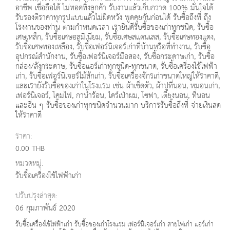
อาชีพ เชื่อถือได้ ไม่ทอดทิ้งลูกค้า รับงานแล้วเก็บกวาด 100% มั่นใจได้
รับรองตีราคาทุกรูปแบบแล้วไม่ผิดหวัง พูดคุยกันก่อนได้ รับซื้อถึงที่ ถึง
โรงงานของท่าน ตามกำหนดเวลา เรายินดีรับซื้อของเก่าทุกชนิด, รับซื้อ
เศษเหล็ก, รับซื้อเศษอลูมิเนียม, รับซื้อเศษสแตนเลส, รับซื้อเศษทองแดง,
รับซื้อเศษทองเหลือง, รับซื้อเฟอร์นิเจอร์เก่าที่บ้านหรือที่ทำงาน, รับซื้อ
อุปกรณ์สำนักงาน, รับซื้อเฟอร์นิเจอร์มือสอง, รับซื้อกระดาษเก่า, รับซื้อ
กล่อง/ลังกระดาษ, รับซื้อแอร์เก่าทุกชนิด-ทุกขนาด, รับซื้อเครื่องใช้ไฟฟ้า
เก่า, รับซื้อเฟอร์นิเจอร์ไม้สักเก่า, รับซื้อเครื่องจักรเก่าขนาดใหญ่ให้ราคาดี,
และเรายังรับซื้อของเก่าในโรงแรม เช่น ผ้าเช็ดตัว, ผ้าปูที่นอน, หมอนเก่า,
เฟอร์นิเจอร์, โคมไฟ, กาน้ำร้อน, ไดร์เป่าผม, โซฟา, เตียงนอน, ที่นอน
และอื่น ๆ รับซื้อของเก่าทุกชนิดจำนวนมาก บริการรับซื้อถึงที่ จ่ายเงินสด
ให้ราคาดี
ราคา:
0.00 THB
หมวดหมู่:
รับซื้อเครื่องใช้ไฟฟ้าเก่า
ปรับปรุงล่าสุด:
06 กุมภาพันธ์ 2020
รับซื้อเครื่องใช้ไฟฟ้าเก่า รับซื้อของเก่าโรงแรม เฟอร์นิเจอร์เก่า สายไฟเก่า แอร์เก่า