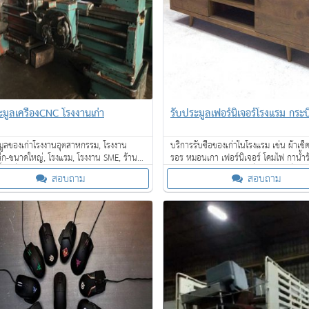
ะมูลเครื่องCNC โรงงานเก่า
รับประมูลเฟอร์นิเจอร์โรงแรม กระบี
มูลของเก่าโรงงานอุตสาหกรรม, โรงงาน
บริการรับซื้อของเก่าในโรงแรม เช่น ผ้าเช็ดต
็ก-ขนาดใหญ่, โรงแรม, โรงงาน SME, ร้าน
รอร หมอนเกา เฟอร์นิเจอร์ โคมไฟ กาน้ำร้
ซื้อเครื่องจักรเก่าขนาดใหญ่ให้ราคาดี
เป่าผม โซฟา เตียงนอน ที่นอน และอื่น ๆ
สอบถาม
สอบถาม