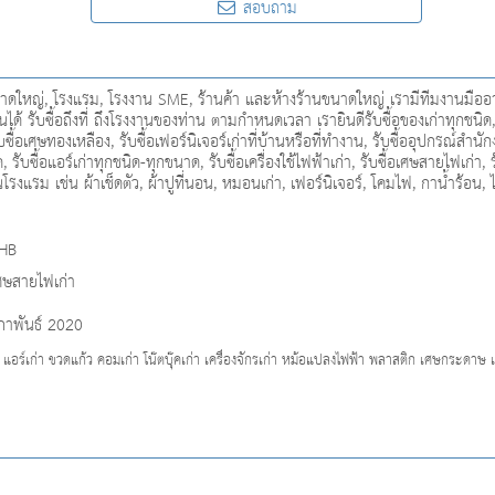
สอบถาม
ใหญ่, โรงแรม, โรงงาน SME, ร้านค้า และห้างร้านขนาดใหญ่ เรามีทีมงานมืออาชีพ
ด้ รับซื้อถึงที่ ถึงโรงงานของท่าน ตามกำหนดเวลา เรายินดีรับซื้อของเก่าทุกชนิด, รับ
ื้อเศษทองเหลือง, รับซื้อเฟอร์นิเจอร์เก่าที่บ้านหรือที่ทำงาน, รับซื้ออุปกรณ์สำนักง
ับซื้อแอร์เก่าทุกชนิด-ทุกขนาด, รับซื้อเครื่องใช้ไฟฟ้าเก่า, รับซื้อเศษสายไฟเก่า, รั
นโรงแรม เช่น ผ้าเช็ดตัว, ผ้าปูที่นอน, หมอนเก่า, เฟอร์นิเจอร์, โคมไฟ, กาน้ำร้อน, 
THB
เศษสายไฟเก่า
ภาพันธ์ 2020
่า แอร์เก่า ขวดแก้ว คอมเก่า โน๊ตบุ๊คเก่า เครื่องจักรเก่า หม้อแปลงไฟฟ้า พลาสติก เศษกระดาษ 