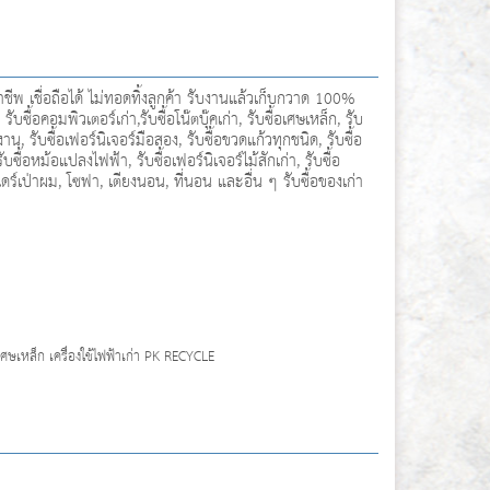
 เชื่อถือได้ ไม่ทอดทิ้งลูกค้า รับงานแล้วเก็บกวาด 100%
ซื้อคอมพิวเตอร์เก่า,รับซื้อโน๊ตบุ๊คเก่า, รับซื้อเศษเหล็ก, รับ
าน, รับซื้อเฟอร์นิเจอร์มือสอง, รับซื้อขวดแก้วทุกชนิด, รับซื้อ
บซื้อหม้อแปลงไฟฟ้า, รับซื้อเฟอร์นิเจอร์ไม้สักเก่า, รับซื้อ
ไดร์เป่าผม, โซฟา, เตียงนอน, ที่นอน และอื่น ๆ รับซื้อของเก่า
เศษเหล็ก เครื่องใช้ไฟฟ้าเก่า PK RECYCLE