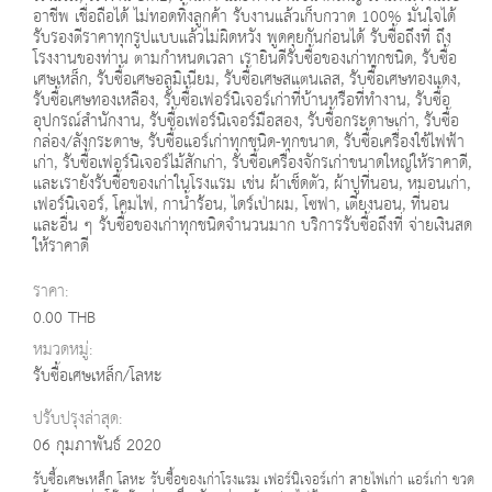
อาชีพ เชื่อถือได้ ไม่ทอดทิ้งลูกค้า รับงานแล้วเก็บกวาด 100% มั่นใจได้
รับรองตีราคาทุกรูปแบบแล้วไม่ผิดหวัง พูดคุยกันก่อนได้ รับซื้อถึงที่ ถึง
โรงงานของท่าน ตามกำหนดเวลา เรายินดีรับซื้อของเก่าทุกชนิด, รับซื้อ
เศษเหล็ก, รับซื้อเศษอลูมิเนียม, รับซื้อเศษสแตนเลส, รับซื้อเศษทองแดง,
รับซื้อเศษทองเหลือง, รับซื้อเฟอร์นิเจอร์เก่าที่บ้านหรือที่ทำงาน, รับซื้อ
อุปกรณ์สำนักงาน, รับซื้อเฟอร์นิเจอร์มือสอง, รับซื้อกระดาษเก่า, รับซื้อ
กล่อง/ลังกระดาษ, รับซื้อแอร์เก่าทุกชนิด-ทุกขนาด, รับซื้อเครื่องใช้ไฟฟ้า
เก่า, รับซื้อเฟอร์นิเจอร์ไม้สักเก่า, รับซื้อเครื่องจักรเก่าขนาดใหญ่ให้ราคาดี,
และเรายังรับซื้อของเก่าในโรงแรม เช่น ผ้าเช็ดตัว, ผ้าปูที่นอน, หมอนเก่า,
เฟอร์นิเจอร์, โคมไฟ, กาน้ำร้อน, ไดร์เป่าผม, โซฟา, เตียงนอน, ที่นอน
และอื่น ๆ รับซื้อของเก่าทุกชนิดจำนวนมาก บริการรับซื้อถึงที่ จ่ายเงินสด
ให้ราคาดี
ราคา:
0.00 THB
หมวดหมู่:
รับซื้อเศษเหล็ก/โลหะ
ปรับปรุงล่าสุด:
06 กุมภาพันธ์ 2020
รับซื้อเศษเหล็ก โลหะ รับซื้อของเก่าโรงแรม เฟอร์นิเจอร์เก่า สายไฟเก่า แอร์เก่า ขวด