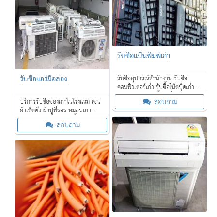
รับซื้อแป้นพิมพ์เก่า
รับซื้อแอร์มือสอง
รับซื้ออุปกรณ์สำนักงาน รับซื้อ
คอมพิวเตอร์เก่า รับซื้อโน๊ตบุ๊คเก่าพูด
คุยกันก่อนได้ รับซื้อถึงที่ ถึงโรงงาน
สอบถาม
บริการรับซื้อของเก่าในโรงแรม เช่น
ของท่าน ตามกำหนดเวลา ให้ราคาดี
ผ้าเช็ดตัว ผ้าปูที่รอร หมอนเกา
เฟอร์นิเจอร์ โคมไฟ กาน้ำร้อน ไดร์
สอบถาม
เป่าผม โซฟา เตียงนอน ที่นอน และ
อื่น ๆ