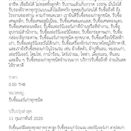
อาชีพ เชื่อถือได้ ไม่ทอดทิ้งลูกค้า รับงานแล้วเก็บกวาด 100% มั่นใจได้
รับรองตีราคาทุกรูปแบบแล้วไม่ผิดหวัง พูดคุยกันก่อนได้ รับซื้อถึงที่ ถึง
โรงงานของท่าน ตามกำหนดเวลา เรายินดีรับซื้อของเก่าทุกชนิด, รับซื้อ
เศษเหล็ก, รับซื้อเศษอลูมิเนียม, รับซื้อเศษสแตนเลส, รับซื้อเศษทองแดง,
รับซื้อเศษทองเหลือง, รับซื้อเฟอร์นิเจอร์เก่าที่บ้านหรือที่ทำงาน, รับซื้อ
อุปกรณ์สำนักงาน, รับซื้อเฟอร์นิเจอร์มือสอง, รับซื้อกระดาษเก่า, รับซื้อ
กล่อง/ลังกระดาษ, รับซื้อแอร์เก่าทุกชนิด-ทุกขนาด, รับซื้อเครื่องใช้ไฟฟ้า
เก่า, รับซื้อเฟอร์นิเจอร์ไม้สักเก่า, รับซื้อเครื่องจักรเก่าขนาดใหญ่ให้ราคาดี,
และเรายังรับซื้อของเก่าในโรงแรม เช่น ผ้าเช็ดตัว, ผ้าปูที่นอน, หมอนเก่า,
เฟอร์นิเจอร์, โคมไฟ, กาน้ำร้อน, ไดร์เป่าผม, โซฟา, เตียงนอน, ที่นอน
และอื่น ๆ รับซื้อของเก่าทุกชนิดจำนวนมาก บริการรับซื้อถึงที่ จ่ายเงินสด
ให้ราคาดี
ราคา:
0.00 THB
หมวดหมู่:
รับซื้อแอร์เก่าทุกชนิด
ปรับปรุงล่าสุด:
11 กุมภาพันธ์ 2020
รับซื้อแอร์มือสองทุกสภาพราคาสูง รับซื้อของเก่าโรงแรม เฟอร์นิเจอร์เก่า สายไฟเก่า