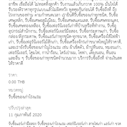
อาชีพ เชื่อถือได้ ไม่ทอดทิ้งลูกค้า รับงานแล้วเก็บกวาด 100% มั่นใจได้
รับรองตีราคาทุกรูปแบบแล้วไม่ผิดหวัง พูดคุยกันก่อนได้ รับซื้อถึงที่ ถึง
โรงงานของท่าน ตามกำหนดเวลา เรายินดีรับซื้อของเก่าทุกชนิด, รับซื้อ
เศษเหล็ก, รับซื้อเศษอลูมิเนียม, รับซื้อเศษสแตนเลส, รับซื้อเศษทองแดง,
รับซื้อเศษทองเหลือง, รับซื้อเฟอร์นิเจอร์เก่าที่บ้านหรือที่ทำงาน, รับซื้อ
อุปกรณ์สำนักงาน, รับซื้อเฟอร์นิเจอร์มือสอง, รับซื้อกระดาษเก่า, รับซื้อ
กล่อง/ลังกระดาษ, รับซื้อแอร์เก่าทุกชนิด-ทุกขนาด, รับซื้อเครื่องใช้ไฟฟ้า
เก่า, รับซื้อเฟอร์นิเจอร์ไม้สักเก่า, รับซื้อเครื่องจักรเก่าขนาดใหญ่ให้ราคาดี,
และเรายังรับซื้อของเก่าในโรงแรม เช่น ผ้าเช็ดตัว, ผ้าปูที่นอน, หมอนเก่า,
เฟอร์นิเจอร์, โคมไฟ, กาน้ำร้อน, ไดร์เป่าผม, โซฟา, เตียงนอน, ที่นอน
และอื่น ๆ รับซื้อของเก่าทุกชนิดจำนวนมาก บริการรับซื้อถึงที่ จ่ายเงินสด
ให้ราคาดี
ราคา:
0.00 THB
หมวดหมู่:
รับซื้อของเก่าโรงแรม
ปรับปรุงล่าสุด:
11 กุมภาพันธ์ 2020
รับซื้อแอร์เก่ามือสอง รับซื้อของเก่าโรงแรม เฟอร์นิเจอร์เก่า สายไฟเก่า แอร์เก่า ขวด