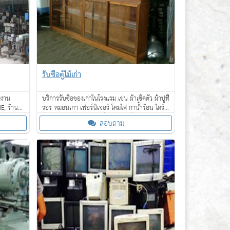
รับซื้อตู้ไม้เก่า
งงาน
บริการรับซื้อของเก่าในโรงแรม เช่น ผ้าเช็ดตัว ผ้าปูที่
E, ร้าน
รอร หมอนเกา เฟอร์นิเจอร์ โคมไฟ กาน้ำร้อน ไดร์
ี
เป่าผม โซฟา เตียงนอน ที่นอน และอื่น ๆ
สอบถาม