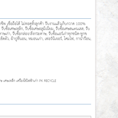
 เชื่อถือได้ ไม่ทอดทิ้งลูกค้า รับงานแล้วเก็บกวาด 100%
รับซื้อเศษเหล็ก, รับซื้อเศษอลูมิเนียม, รับซื้อเศษสแตนเลส, รับ
ดาษเก่า, รับซื้อกล่อง/ลังกระดาษ, รับซื้อแอร์เก่าทุกชนิด-ทุกข
าเช็ดตัว, ผ้าปูที่นอน, หมอนเก่า, เฟอร์นิเจอร์, โคมไฟ, กาน้ำร้อน,
ดาษ เศษเหล็ก เครื่องใช้ไฟฟ้าเก่า PK RECYCLE