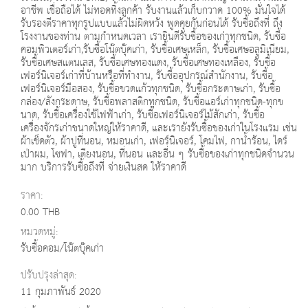
อาชีพ เชื่อถือได้ ไม่ทอดทิ้งลูกค้า รับงานแล้วเก็บกวาด 100% มั่นใจได้
รับรองตีราคาทุกรูปแบบแล้วไม่ผิดหวัง พูดคุยกันก่อนได้ รับซื้อถึงที่ ถึง
โรงงานของท่าน ตามกำหนดเวลา เรายินดีรับซื้อของเก่าทุกชนิด, รับซื้อ
คอมพิวเตอร์เก่า,รับซื้อโน๊ตบุ๊คเก่า, รับซื้อเศษเหล็ก, รับซื้อเศษอลูมิเนียม,
รับซื้อเศษสแตนเลส, รับซื้อเศษทองแดง, รับซื้อเศษทองเหลือง, รับซื้อ
เฟอร์นิเจอร์เก่าที่บ้านหรือที่ทำงาน, รับซื้ออุปกรณ์สำนักงาน, รับซื้อ
เฟอร์นิเจอร์มือสอง, รับซื้อขวดแก้วทุกชนิด, รับซื้อกระดาษเก่า, รับซื้อ
กล่อง/ลังกระดาษ, รับซื้อพลาสติกทุกชนิด, รับซื้อแอร์เก่าทุกชนิด-ทุกข
นาด, รับซื้อเครื่องใช้ไฟฟ้าเก่า, รับซื้อเฟอร์นิเจอร์ไม้สักเก่า, รับซื้อ
เครื่องจักรเก่าขนาดใหญ่ให้ราคาดี, และเรายังรับซื้อของเก่าในโรงแรม เช่น
ผ้าเช็ดตัว, ผ้าปูที่นอน, หมอนเก่า, เฟอร์นิเจอร์, โคมไฟ, กาน้ำร้อน, ไดร์
เป่าผม, โซฟา, เตียงนอน, ที่นอน และอื่น ๆ รับซื้อของเก่าทุกชนิดจำนวน
มาก บริการรับซื้อถึงที่ จ่ายเงินสด ให้ราคาดี
ราคา:
0.00 THB
หมวดหมู่:
รับซื้อคอม/โน๊ตบุ๊คเก่า
ปรับปรุงล่าสุด:
11 กุมภาพันธ์ 2020