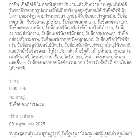
อาชีพ เชื่อถือได้ ไม่ทอดทิ้งลูกค้า รับงานแล้วเก็บกวาด 100% มั่นใจได้
รับรองตีราคาทุกรูปแบบแล้วไม่ผิดหวัง พูดคุยกันก่อนได้ รับซื้อถึงที่ ถึง
โรงงานของท่าน ตามกำหนดเวลา เรายินดีรับซื้อของเก่าทุกชนิด, รับซื้อ
เศษเหล็ก, รับซื้อเศษอลูมิเนียม, รับซื้อเศษสแตนเลส, รับซื้อเศษทองแดง,
รับซื้อเศษทองเหลือง, รับซื้อเฟอร์นิเจอร์เก่าที่บ้านหรือที่ทำงาน, รับซื้อ
อุปกรณ์สำนักงาน, รับซื้อเฟอร์นิเจอร์มือสอง, รับซื้อกระดาษเก่า, รับซื้อ
กล่อง/ลังกระดาษ, รับซื้อแอร์เก่าทุกชนิด-ทุกขนาด, รับซื้อเครื่องใช้ไฟฟ้า
เก่า, รับซื้อเฟอร์นิเจอร์ไม้สักเก่า, รับซื้อเครื่องจักรเก่าขนาดใหญ่ให้ราคาดี,
และเรายังรับซื้อของเก่าในโรงแรม เช่น ผ้าเช็ดตัว, ผ้าปูที่นอน, หมอนเก่า,
เฟอร์นิเจอร์, โคมไฟ, กาน้ำร้อน, ไดร์เป่าผม, โซฟา, เตียงนอน, ที่นอน
และอื่น ๆ รับซื้อของเก่าทุกชนิดจำนวนมาก บริการรับซื้อถึงที่ จ่ายเงินสด
ให้ราคาดี
ราคา:
0.00 THB
หมวดหมู่:
รับซื้อของเก่าโรงแรม
ปรับปรุงล่าสุด:
08 พฤษภาคม 2025
รับประมูลงานโรงแรม สุราษฎร์ธานี รับซื้อของเก่าโรงแรม เฟอร์นิเจอร์เก่า สายไฟเก่า