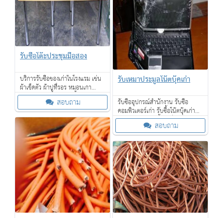
รับซื้อโต๊ะประชุมมือสอง
รับเหมาประมูลโน๊ตบุ๊คเก่า
บริการรับซื้อของเก่าในโรงแรม เช่น
ผ้าเช็ดตัว ผ้าปูที่รอร หมอนเกา
เฟอร์นิเจอร์ โคมไฟ กาน้ำร้อน ไดร์
สอบถาม
รับซื้ออุปกรณ์สำนักงาน รับซื้อ
เป่าผม โซฟา เตียงนอน ที่นอน และ
คอมพิวเตอร์เก่า รับซื้อโน๊ตบุ๊คเก่าพูด
อื่น ๆ
คุยกันก่อนได้ รับซื้อถึงที่ ถึงโรงงาน
สอบถาม
ของท่าน ตามกำหนดเวลา ให้ราคาดี