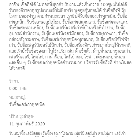
อาชีพ เชื่อถือได้ ไม่ทอดทิ้งลูกค้า รับงานแล้วเก็บกวาด 100% มั่นใจได้
รับรองตีราคาทุกรูปแบบแล้วไม่ผิดหวัง พูดคุยกันก่อนได้ รับซื้อถึงที่ ถึง
โรงงานของท่าน ตามกำหนดเวลา เรายินดีรับซื้อของเก่าทุกชนิด, รับซื้อ
เศษเหล็ก, รับซื้อเศษอลูมิเนียม, รับซื้อเศษสแตนเลส, รับซื้อเศษทองแดง,
รับซื้อเศษทองเหลือง, รับซื้อเฟอร์นิเจอร์เก่าที่บ้านหรือที่ทำงาน, รับซื้อ
อุปกรณ์สำนักงาน, รับซื้อเฟอร์นิเจอร์มือสอง, รับซื้อกระดาษเก่า, รับซื้อ
กล่อง/ลังกระดาษ, รับซื้อแอร์เก่าทุกชนิด-ทุกขนาด, รับซื้อเครื่องใช้ไฟฟ้า
เก่า, รับซื้อเฟอร์นิเจอร์ไม้สักเก่า, รับซื้อเครื่องจักรเก่าขนาดใหญ่ให้ราคาดี,
และเรายังรับซื้อของเก่าในโรงแรม เช่น ผ้าเช็ดตัว, ผ้าปูที่นอน, หมอนเก่า,
เฟอร์นิเจอร์, โคมไฟ, กาน้ำร้อน, ไดร์เป่าผม, โซฟา, เตียงนอน, ที่นอน
และอื่น ๆ รับซื้อของเก่าทุกชนิดจำนวนมาก บริการรับซื้อถึงที่ จ่ายเงินสด
ให้ราคาดี
ราคา:
0.00 THB
หมวดหมู่:
รับซื้อแอร์เก่าทุกชนิด
ปรับปรุงล่าสุด:
11 กุมภาพันธ์ 2020
รับเหมาซื้อแอร์มือสอง รับซื้อของเก่าโรงแรม เฟอร์นิเจอร์เก่า สายไฟเก่า แอร์เก่า